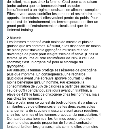
de l'effort, mais pas chez la femme. C'est pour cette raison
(entre autres) que les femmes doivent associer
l'entraînement à un régime consistant en aliments complets.
Elles devront aussi contrôler les portions et restreindre leurs
apports alimentaires si elles veulent perdre du poids. Pour
ce qui est de l'entraînement, les femmes pourraient tirer un
grand profit de l'entraînement en circuit ainsi que de
l'interval-training.
2 Muscle
Les femmes tendent à avoir moins de muscle et plus de
graisse que les hommes. Résultat, elles disposent de moins
de place pour stocker le glycogène musculaire et de
davantage de place pour les graisses de réserve. (Chez la
femme, le volume du foie est inférieur de 20% à celui de
l'homme; c'est un organe clé pour le stockage du
glycogène).
Par ailleurs, la femme protège ses réserves de glycogène
plus que l'homme. En conséquence, une recharge
glucidique avant une épreuve sportive pourrait lui être
moins bénéfique qu'à un homme. Par exemple, la
consommation de 75% de calories à partir des sucres (au
lieu de 60%) pendant quatre jours avant un triathlon, a
élevé de 41% le taux de glycogène chez les hommes, mais
pas chez les femmes.3
Malgré cela, pour ce qui est du bodybuilding, il y a plus de
similarités que de différences entre les deux sexes et les
changements de structure musculaire sont assez réguliers
chez les hommes et les femmes pratiquant la musculation. 4
Comparées aux hommes, les femmes peuvent (ou non)
avoir une plus grande proportion de fibres à contraction
lente qui brûlent les graisses, mais comme elles ont moins