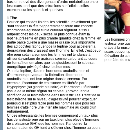
bas, un relevé des divergences d'ordre métabolique entre
les sexes ainsi que des précisions sur l'effet qu'elles
exercent sur les sportifs et sportives.
1 Tête
Pour ce qui est des lipides, les scientifiques affirment que
"tout est dans la tête." Apparemment, toute une cohorte
d'hormones agissant sur le cerveau régulent le tissu
adipeux chez les deux sexes, la plus connue étant la
leptine, présente en plus grande quantité chez la femme, en
Les hommes ont
partie parce qu'elle a une masse grasse plus importante
testostérone qu
(les adipocytes fabriquent de la leptine pour accélérer la
grâce à la muscu
dégradation des graisses) que l'homme. En effet, c'est peut-
sexes peuvent pr
être pour cette raison que les femmes ont tendance à
élévation de cet
utiliser davantage de graisses comme carburant au cours
pour faire du mu
de l'entraînement alors que les glucides sont le substrat
énergétique privilégié chez les hommes.
Outre la leptine, d'autres hormones anabolisantes et
d'hormones provoquant la libération d'hormones
anabolisantes ont leur origine dans le cerveau. Par
exemple, l'hormone de croissance est libérée par
l'hypophyse (ou glande pituitaire) et l'hormone lutéinisante
(issue de la même région du cerveau) provoquent la
sécrétion de la testostérone dans les testicules. L'effet de la
testostérone sur le niveau d'agressivité pourrait expliquer
pourquoi il est plus facile pour les hommes que pour les
femmes d'atteindre une intensité maximale au cours d'un
entraînement.
Chose intéressante, les femmes compensent un taux plus
bas de testostérone par un taux bien plus élevé d'hormone
de croissance (GH) que les hommes. Par contre, la
concentration de GH tend à s'élever chez l'homme au cours