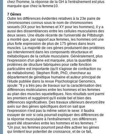
chez l'homme, la réponse de la GH à l'entraînement est plus
marquée que chez la femme10.
7 Gènes
Outre les différences évidentes relatives à la 23e paire de
chromosomes connus sous le nom de chromosomes
sexuels (XX pour les femmes et XY pour les hommes), il y a
aussi des dissemblances entre les cellules musculaires des
deux sexes. Une étude récente de l'université de Pittsburgh
a montré que, par rapport aux femmes, les hommes ont une
plus forte expression de plus de 175 gènes dans leurs
muscles. La majorité de ces gènes produisent des protéines
qui interviennent dans les composants structuraux et
métaboliques de la cellule musculaire. Généralement, plus
l'expression d'un gène est marquée, plus la quantité de
protéines de structure fabriquées pour cette fonction
particulière est importante (qu'il s'agisse de contraction ou
de métabolisme). Stephen Roth, PhD, chercheur au
département de génétique humaine et auteur principal de
l'étude publiée dans la revue Psychological Genomics,
ajoute: "Il y a très peu de travaux sur la caractérisation des
différences moléculaires entre les hommes et les femmes
au plan des muscles squelettiques. Nos résultats sont parmi
les premiers et suggèrent qu'il existe bel et bien des
différences significatives. Des travaux ultérieurs devront être
axés sur des gènes spécifiques dont on sait que
l'expression n'est pas la même selon le sexe: il faudra
essayer de voir si cela pourrait expliquer des différences de
la réponse musculaire à l'entraînement, ces différences
ayant été observées entre les hommes et les femmes ."
"Un jour, les femmes pourront peut-être activer les gènes
qui limitent leur potentiel de croissance, et de ce fait,