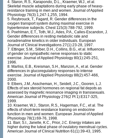
4. Staron, R.S., Karapondo, D.L., Kraemer, W.J., et al.
Skeletal muscle adaptations during early phase of heavy-
resistance training in men and women. Journal of Applied
Physiology 76(3):1,247-1,255, 1994.
5. Reybrouck, T., Fagard, R. Gender differences in the
oxygen transport system during maximal exercise in
hypertensive subjects. Chest 115(3):788-792, 1999.
6. Poehlman, E.T., Toth, M.J., Ades, P.A., Calles-Escandon, J.
Gender differences in resting metabolic rate and
noradrenaline kinetics in older individuals. European
Journal of Clinical Investigations 27(1):23-28, 1997.
7. Ettinger, S.M., Silber, D.H., Collins, B.G., et al. Influences
of gender on sympathetic nerve responses to static
exercise. Journal of Applied Physiology 80(1):245-251,
1996.
8. Marliss, E.B., Kreisman, S.H., Manzon, A., et al. Gender
differences in glucoregulatory responses to intense
exercise. Journal of Applied Physiology 88(2):457-466,
2000.
9. Elbers, J.M., Asscheman, H., Seidell, J.C., Gooren, L.J.
Effects of sex steroid hormones on regional fat depots as
assessed by magnetic resonance imaging in transsexuals.
American Journal of Physiology 276(2 Pt 1):E317-325,
1999.
10. Kraemer, W.J., Staron, R.S., Hagerman, F.C., et al. The
effects of short-term resistance training on endocrine
function in men and women. European Journal of Applied
Physiology 78(1):69-76, 1998.
11. Barr, S.I., Janelle, K.C., Prior, J.C. Energy intakes are
higher during the luteal phase of ovulatory menstrual cycles.
American Journal of Clinical Nutrition 61(1):39-43, 1995.