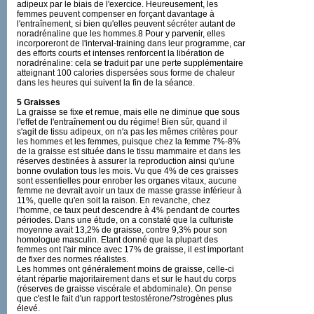
adipeux par le biais de l'exercice. Heureusement, les
femmes peuvent compenser en forçant davantage à
l'entraînement, si bien qu'elles peuvent sécréter autant de
noradrénaline que les hommes.8 Pour y parvenir, elles
incorporeront de l'interval-training dans leur programme, car
des efforts courts et intenses renforcent la libération de
noradrénaline: cela se traduit par une perte supplémentaire
atteignant 100 calories dispersées sous forme de chaleur
dans les heures qui suivent la fin de la séance.
5 Graisses
La graisse se fixe et remue, mais elle ne diminue que sous
l'effet de l'entraînement ou du régime! Bien sûr, quand il
s'agit de tissu adipeux, on n'a pas les mêmes critères pour
les hommes et les femmes, puisque chez la femme 7%-8%
de la graisse est située dans le tissu mammaire et dans les
réserves destinées à assurer la reproduction ainsi qu'une
bonne ovulation tous les mois. Vu que 4% de ces graisses
sont essentielles pour enrober les organes vitaux, aucune
femme ne devrait avoir un taux de masse grasse inférieur à
11%, quelle qu'en soit la raison. En revanche, chez
l'homme, ce taux peut descendre à 4% pendant de courtes
périodes. Dans une étude, on a constaté que la culturiste
moyenne avait 13,2% de graisse, contre 9,3% pour son
homologue masculin. Etant donné que la plupart des
femmes ont l'air mince avec 17% de graisse, il est important
de fixer des normes réalistes.
Les hommes ont généralement moins de graisse, celle-ci
étant répartie majoritairement dans et sur le haut du corps
(réserves de graisse viscérale et abdominale). On pense
que c'est le fait d'un rapport testostérone/?strogènes plus
élevé.