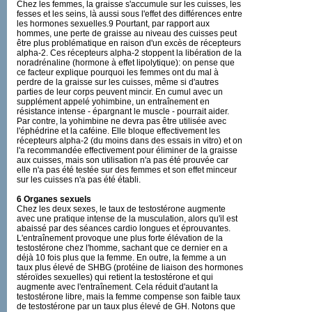
Chez les femmes, la graisse s'accumule sur les cuisses, les
fesses et les seins, là aussi sous l'effet des différences entre
les hormones sexuelles.9 Pourtant, par rapport aux
hommes, une perte de graisse au niveau des cuisses peut
être plus problématique en raison d'un excès de récepteurs
alpha-2. Ces récepteurs alpha-2 stoppent la libération de la
noradrénaline (hormone à effet lipolytique): on pense que
ce facteur explique pourquoi les femmes ont du mal à
perdre de la graisse sur les cuisses, même si d'autres
parties de leur corps peuvent mincir. En cumul avec un
supplément appelé yohimbine, un entraînement en
résistance intense - épargnant le muscle - pourrait aider.
Par contre, la yohimbine ne devra pas être utilisée avec
l'éphédrine et la caféine. Elle bloque effectivement les
récepteurs alpha-2 (du moins dans des essais in vitro) et on
l'a recommandée effectivement pour éliminer de la graisse
aux cuisses, mais son utilisation n'a pas été prouvée car
elle n'a pas été testée sur des femmes et son effet minceur
sur les cuisses n'a pas été établi.
6 Organes sexuels
Chez les deux sexes, le taux de testostérone augmente
avec une pratique intense de la musculation, alors qu'il est
abaissé par des séances cardio longues et éprouvantes.
L'entraînement provoque une plus forte élévation de la
testostérone chez l'homme, sachant que ce dernier en a
déjà 10 fois plus que la femme. En outre, la femme a un
taux plus élevé de SHBG (protéine de liaison des hormones
stéroïdes sexuelles) qui retient la testostérone et qui
augmente avec l'entraînement. Cela réduit d'autant la
testostérone libre, mais la femme compense son faible taux
de testostérone par un taux plus élevé de GH. Notons que