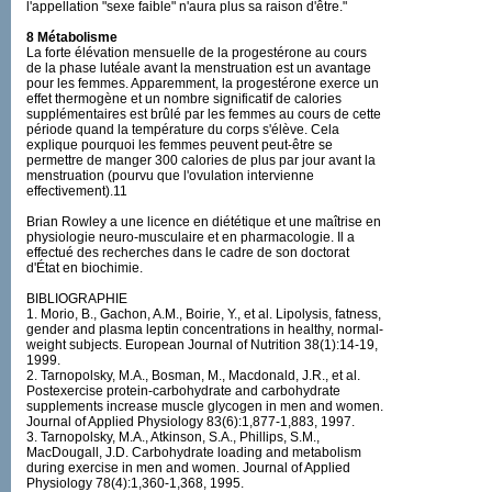
l'appellation "sexe faible" n'aura plus sa raison d'être."
8 Métabolisme
La forte élévation mensuelle de la progestérone au cours
de la phase lutéale avant la menstruation est un avantage
pour les femmes. Apparemment, la progestérone exerce un
effet thermogène et un nombre significatif de calories
supplémentaires est brûlé par les femmes au cours de cette
période quand la température du corps s'élève. Cela
explique pourquoi les femmes peuvent peut-être se
permettre de manger 300 calories de plus par jour avant la
menstruation (pourvu que l'ovulation intervienne
effectivement).11
Brian Rowley a une licence en diététique et une maîtrise en
physiologie neuro-musculaire et en pharmacologie. Il a
effectué des recherches dans le cadre de son doctorat
d'État en biochimie.
BIBLIOGRAPHIE
1. Morio, B., Gachon, A.M., Boirie, Y., et al. Lipolysis, fatness,
gender and plasma leptin concentrations in healthy, normal-
weight subjects. European Journal of Nutrition 38(1):14-19,
1999.
2. Tarnopolsky, M.A., Bosman, M., Macdonald, J.R., et al.
Postexercise protein-carbohydrate and carbohydrate
supplements increase muscle glycogen in men and women.
Journal of Applied Physiology 83(6):1,877-1,883, 1997.
3. Tarnopolsky, M.A., Atkinson, S.A., Phillips, S.M.,
MacDougall, J.D. Carbohydrate loading and metabolism
during exercise in men and women. Journal of Applied
Physiology 78(4):1,360-1,368, 1995.