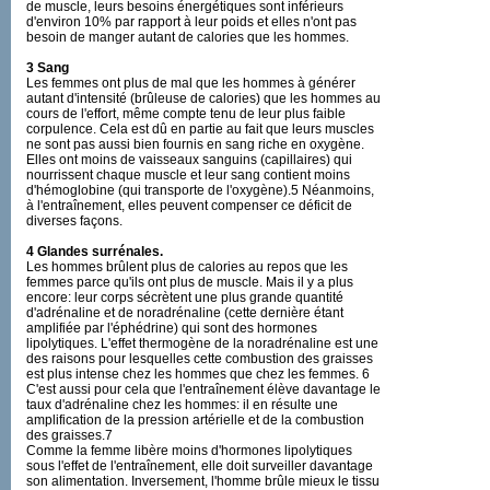
de muscle, leurs besoins énergétiques sont inférieurs
d'environ 10% par rapport à leur poids et elles n'ont pas
besoin de manger autant de calories que les hommes.
3 Sang
Les femmes ont plus de mal que les hommes à générer
autant d'intensité (brûleuse de calories) que les hommes au
cours de l'effort, même compte tenu de leur plus faible
corpulence. Cela est dû en partie au fait que leurs muscles
ne sont pas aussi bien fournis en sang riche en oxygène.
Elles ont moins de vaisseaux sanguins (capillaires) qui
nourrissent chaque muscle et leur sang contient moins
d'hémoglobine (qui transporte de l'oxygène).5 Néanmoins,
à l'entraînement, elles peuvent compenser ce déficit de
diverses façons.
4 Glandes surrénales.
Les hommes brûlent plus de calories au repos que les
femmes parce qu'ils ont plus de muscle. Mais il y a plus
encore: leur corps sécrètent une plus grande quantité
d'adrénaline et de noradrénaline (cette dernière étant
amplifiée par l'éphédrine) qui sont des hormones
lipolytiques. L'effet thermogène de la noradrénaline est une
des raisons pour lesquelles cette combustion des graisses
est plus intense chez les hommes que chez les femmes. 6
C'est aussi pour cela que l'entraînement élève davantage le
taux d'adrénaline chez les hommes: il en résulte une
amplification de la pression artérielle et de la combustion
des graisses.7
Comme la femme libère moins d'hormones lipolytiques
sous l'effet de l'entraînement, elle doit surveiller davantage
son alimentation. Inversement, l'homme brûle mieux le tissu