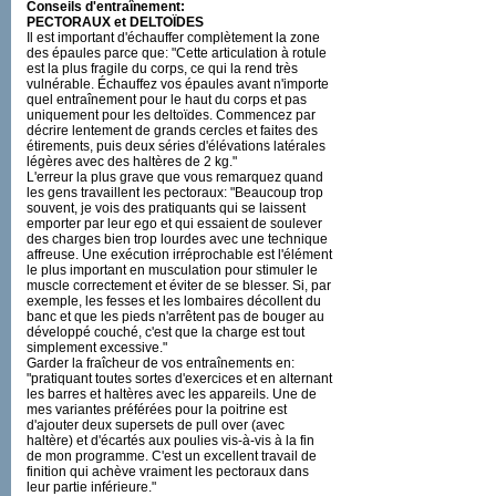
Conseils d'entraînement:
PECTORAUX et DELTOÏDES
Il est important d'échauffer complètement la zone
des épaules parce que: "Cette articulation à rotule
est la plus fragile du corps, ce qui la rend très
vulnérable. Échauffez vos épaules avant n'importe
quel entraînement pour le haut du corps et pas
uniquement pour les deltoïdes. Commencez par
décrire lentement de grands cercles et faites des
étirements, puis deux séries d'élévations latérales
légères avec des haltères de 2 kg."
L'erreur la plus grave que vous remarquez quand
les gens travaillent les pectoraux: "Beaucoup trop
souvent, je vois des pratiquants qui se laissent
emporter par leur ego et qui essaient de soulever
des charges bien trop lourdes avec une technique
affreuse. Une exécution irréprochable est l'élément
le plus important en musculation pour stimuler le
muscle correctement et éviter de se blesser. Si, par
exemple, les fesses et les lombaires décollent du
banc et que les pieds n'arrêtent pas de bouger au
développé couché, c'est que la charge est tout
simplement excessive."
Garder la fraîcheur de vos entraînements en:
"pratiquant toutes sortes d'exercices et en alternant
les barres et haltères avec les appareils. Une de
mes variantes préférées pour la poitrine est
d'ajouter deux supersets de pull over (avec
haltère) et d'écartés aux poulies vis-à-vis à la fin
de mon programme. C'est un excellent travail de
finition qui achève vraiment les pectoraux dans
leur partie inférieure."