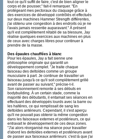
tout ce qu'il suffit de faire, c'est de bien aligner le
corps et de pousser," fait-il remarquer. "En
protégeant mes pectoraux du claquage grâce à
des exercices de développé contrôlés et effectués
sur deux machines Hammer Strength différentes,
j'ai obtenu une congestion à des endroits où je ne
l'avais jamais ressentie auparavant." À présent
qu'il est complètement rétabli de sa blessure, Jay
réalise quelques exercices aux machines en plus
de ceux avec charges libres pour continuer à
prendre de la masse.
Des épaules chauffées à blanc
Pour les épaules, Jay a fait sienne une
philosophie originale qui garantit un
développement complet. "Je traite chaque
faisceau des deltoïdes comme un groupe
musculaire à part. Je continue de travailler un
faisceau jusqu'à ce qu'il soit complètement grillé
avant de passer au suivant," précise-t-il.
Son raisonnement remonte à ses débuts en
bodybuilding. À un certain stade, comme la
majorité des débutants, il entamait ses séances en
effectuant des développés lourds avec la barre ou
les haltères, ce qui remplissait de sang les
deltoïdes antérieurs. Cependant, il s'est aperçu
qu'il ne pouvait pas obtenir la même congestion
dans les faisceaux externes et postérieurs, ce qui
entravait le développement de ces deux zones.
"J'ai alors réorganisé ma séance pour travailler
d'abord les deltoïdes externes et postérieurs avant
de passer aux faisceaux antérieurs: c'est là que j'ai