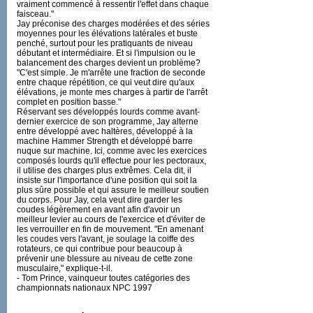
vraiment commencé à ressentir l'effet dans chaque
faisceau."
Jay préconise des charges modérées et des séries
moyennes pour les élévations latérales et buste
penché, surtout pour les pratiquants de niveau
débutant et intermédiaire. Et si l'impulsion ou le
balancement des charges devient un problème?
"C'est simple. Je m'arrête une fraction de seconde
entre chaque répétition, ce qui veut dire qu'aux
élévations, je monte mes charges à partir de l'arrêt
complet en position basse."
Réservant ses développés lourds comme avant-
dernier exercice de son programme, Jay alterne
entre développé avec haltères, développé à la
machine Hammer Strength et développé barre
nuque sur machine. Ici, comme avec les exercices
composés lourds qu'il effectue pour les pectoraux,
il utilise des charges plus extrêmes. Cela dit, il
insiste sur l'importance d'une position qui soit la
plus sûre possible et qui assure le meilleur soutien
du corps. Pour Jay, cela veut dire garder les
coudes légèrement en avant afin d'avoir un
meilleur levier au cours de l'exercice et d'éviter de
les verrouiller en fin de mouvement. "En amenant
les coudes vers l'avant, je soulage la coiffe des
rotateurs, ce qui contribue pour beaucoup à
prévenir une blessure au niveau de cette zone
musculaire," explique-t-il.
- Tom Prince, vainqueur toutes catégories des
championnats nationaux NPC 1997