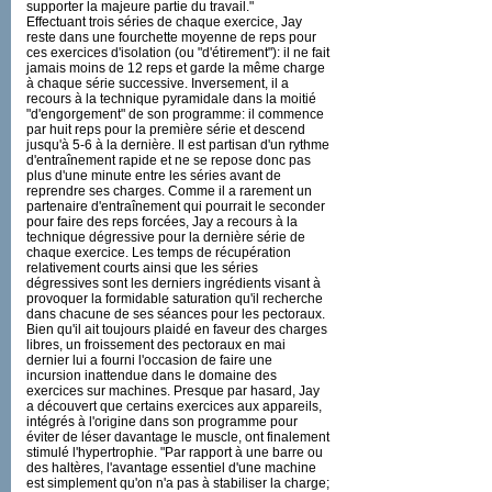
supporter la majeure partie du travail."
Effectuant trois séries de chaque exercice, Jay
reste dans une fourchette moyenne de reps pour
ces exercices d'isolation (ou "d'étirement"): il ne fait
jamais moins de 12 reps et garde la même charge
à chaque série successive. Inversement, il a
recours à la technique pyramidale dans la moitié
"d'engorgement" de son programme: il commence
par huit reps pour la première série et descend
jusqu'à 5-6 à la dernière. Il est partisan d'un rythme
d'entraînement rapide et ne se repose donc pas
plus d'une minute entre les séries avant de
reprendre ses charges. Comme il a rarement un
partenaire d'entraînement qui pourrait le seconder
pour faire des reps forcées, Jay a recours à la
technique dégressive pour la dernière série de
chaque exercice. Les temps de récupération
relativement courts ainsi que les séries
dégressives sont les derniers ingrédients visant à
provoquer la formidable saturation qu'il recherche
dans chacune de ses séances pour les pectoraux.
Bien qu'il ait toujours plaidé en faveur des charges
libres, un froissement des pectoraux en mai
dernier lui a fourni l'occasion de faire une
incursion inattendue dans le domaine des
exercices sur machines. Presque par hasard, Jay
a découvert que certains exercices aux appareils,
intégrés à l'origine dans son programme pour
éviter de léser davantage le muscle, ont finalement
stimulé l'hypertrophie. "Par rapport à une barre ou
des haltères, l'avantage essentiel d'une machine
est simplement qu'on n'a pas à stabiliser la charge;