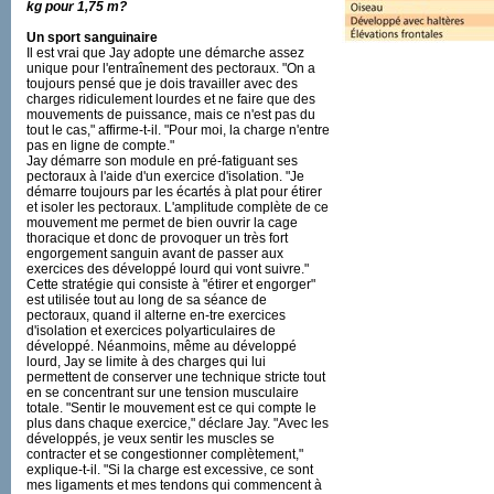
kg pour 1,75 m?
Un sport sanguinaire
Il est vrai que Jay adopte une démarche assez
unique pour l'entraînement des pectoraux. "On a
toujours pensé que je dois travailler avec des
charges ridiculement lourdes et ne faire que des
mouvements de puissance, mais ce n'est pas du
tout le cas," affirme-t-il. "Pour moi, la charge n'entre
pas en ligne de compte."
Jay démarre son module en pré-fatiguant ses
pectoraux à l'aide d'un exercice d'isolation. "Je
démarre toujours par les écartés à plat pour étirer
et isoler les pectoraux. L'amplitude complète de ce
mouvement me permet de bien ouvrir la cage
thoracique et donc de provoquer un très fort
engorgement sanguin avant de passer aux
exercices des développé lourd qui vont suivre."
Cette stratégie qui consiste à "étirer et engorger"
est utilisée tout au long de sa séance de
pectoraux, quand il alterne en-tre exercices
d'isolation et exercices polyarticulaires de
développé. Néanmoins, même au développé
lourd, Jay se limite à des charges qui lui
permettent de conserver une technique stricte tout
en se concentrant sur une tension musculaire
totale. "Sentir le mouvement est ce qui compte le
plus dans chaque exercice," déclare Jay. "Avec les
développés, je veux sentir les muscles se
contracter et se congestionner complètement,"
explique-t-il. "Si la charge est excessive, ce sont
mes ligaments et mes tendons qui commencent à